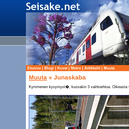
Etusivu
|
Blogi
|
Kuvat
|
Metro
|
Artikkelit
|
Muuta
Muuta
» Junaskaba
Kymmenen kysymyst�, kussakin 3 vaihtoehtoa. Oikeasta v